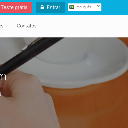
Teste grátis
Entrar
Português
es
Contatos
m
a