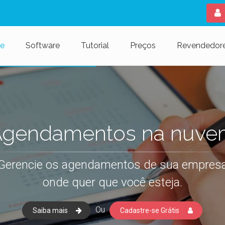
e
Software
Tutorial
Preços
Revendedor
Agendamentos na nuve
Gerencie os agendamentos de sua empres
onde quer que você esteja.
Ou
Saiba mais
Cadastre-se Grátis