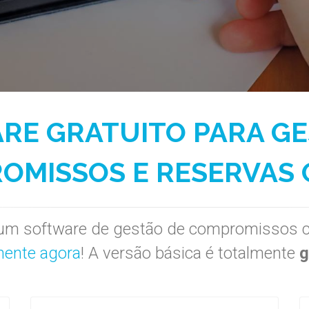
RE GRATUITO PARA GE
OMISSOS E RESERVAS 
um software de gestão de compromissos c
mente agora
! A versão básica é totalmente
g