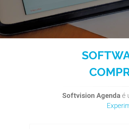
SOFTWA
COMPR
Softvision Agenda
é 
Experi